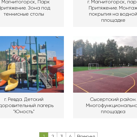
г. Магнитогорск, Парк
г. Магнитогорск, пар
Притяжение. Зона под
Притяжение. Монта
теннисные столы
покрытия на водно
площадке
г. Ревда. Детский
Сысертский район.
доровительный лагерь
Многофункциональн
"Юность"
площадка
1
2
3
4
Вперед