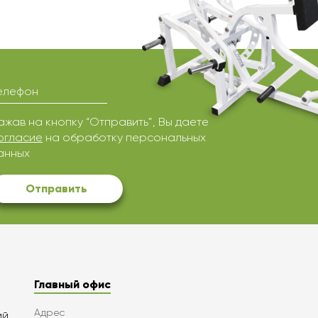
елефон
ажав на кнопку “Отправить”, Вы даете
огласие
на обработку персональных
анных
Отправить
Главный офис
Адрес
ий