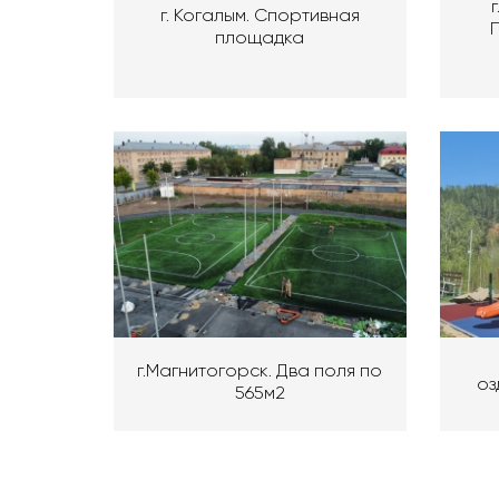
г. Когалым. Спортивная
площадка
г.Магнитогорск. Два поля по
оз
565м2