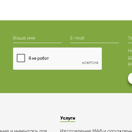
Ваше имя
E-mail
Т
Н
с
д
Услуги
ие и инвентарь для
Изготовление МАФ и огражден