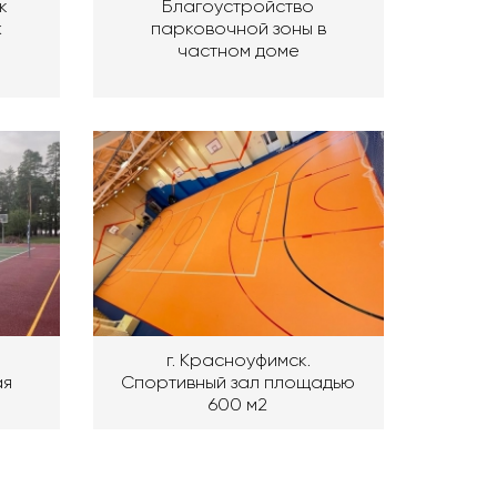
к
Благоустройство
ж
парковочной зоны в
й
частном доме
г. Красноуфимск.
ая
Спортивный зал площадью
600 м2