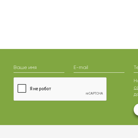
Ваше имя
E-mail
Т
Н
с
д