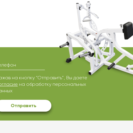
елефон
ажав на кнопку “Отправить”, Вы даете
огласие
на обработку персональных
анных
Отправить