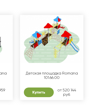
mana
Детская площадка Romana
101.66.00
959
от 520 144
Купить
руб.