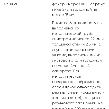
Крыша
фанеры марки ФСФ сорт не
ниже 2/2 и толщиной не
менее 15 мм.
В кол-ве 6шт. должна быть
выполнена из
металлической трубы
диметром не менее 22 мм и
толщиной стенки 2.5 мм с
двумя штампованными
ушками, выполненными из
листовой стали толщиной
не менее 4мм, под 4
самореза. Вся
металлическая
поверхность обрезинена
слоем яркой однородной
резины (синим, красным или
желтым цветом), толщина
резинового слоя ручки не
менее 5 мм. Обрезинивание