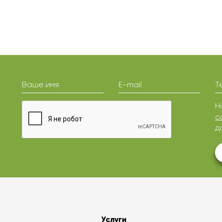
Ваше имя
E-mail
Т
Н
с
д
Услуги