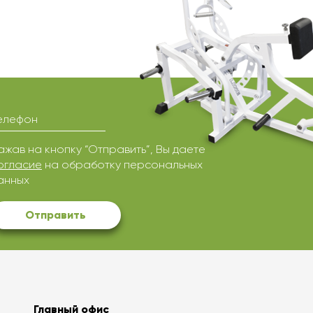
елефон
ажав на кнопку “Отправить”, Вы даете
огласие
на обработку персональных
анных
Отправить
Главный офис