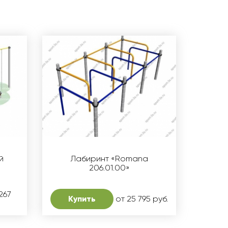
й
Лабиринт «Romana
206.01.00»
267
Купить
от 25 795 руб.