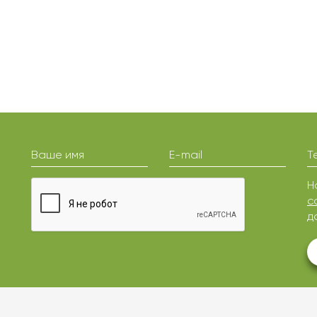
Ваше имя
E-mail
Т
Н
с
д