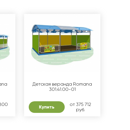
ana
Детская веранда Romana
301.41.00-01
 800
от 375 712
Купить
руб.