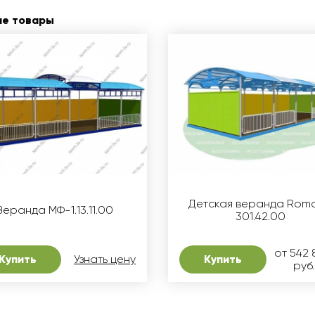
ие товары
Детская веранда Rom
Веранда МФ-1.13.11.00
301.42.00
от 542
Купить
Узнать цену
Купить
руб.