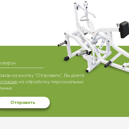
елефон
ажав на кнопку “Отправить”, Вы даете
огласие
на обработку персональных
анных
Отправить