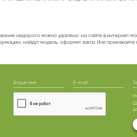
ание недорого можно удалено: на сайте в интернет мага
ормацию, найдут модель, оформят заказ. Или приезжайте 
Ваше имя
E-mail
Т
Н
с
д