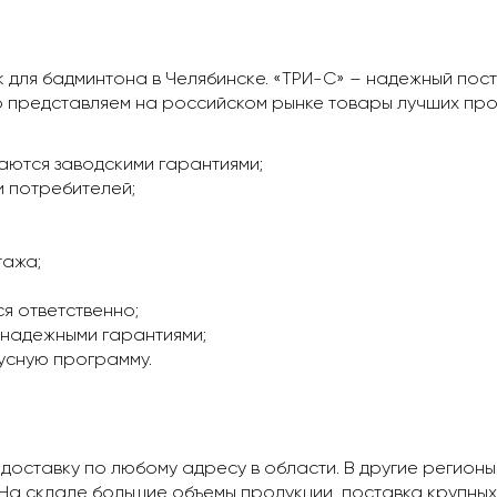
 для бадминтона в Челябинскe. «ТРИ-С» – надежный пос
 представляем на российском рынке товары лучших про
ются заводскими гарантиями;
 потребителей;
тажа;
я ответственно;
надежными гарантиями;
усную программу.
оставку по любому адресу в области. В другие регионы
а складе большие объемы продукции, поставка крупных