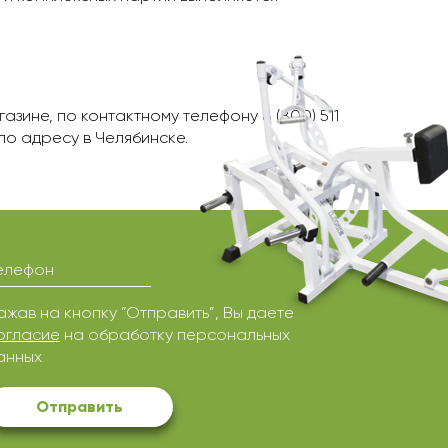
зине, по контактному телефону 8 (800) 511
по адресу в Челябинскe.
елефон
ажав на кнопку “Отправить”, Вы даете
огласие
на обработку персональных
анных
Отправить